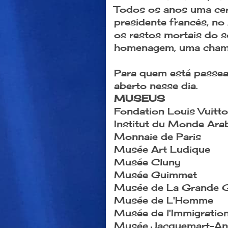
Todos os anos uma cer
presidente francês, no
os restos mortais do 
homenagem, uma chama
Para quem está passean
aberto nesse dia.
MUSEUS
Fondation Louis Vuitt
Institut du Monde Ara
Monnaie de Paris
Musée Art Ludique
Musée Cluny
Musée Guimmet
Musée de La Grande G
Musée de L'Homme
Musée de l'Immigratio
Musée Jacquemart-An