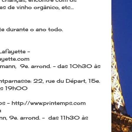
es de vinho orgânico, etc…
e durante o ano todo.
Lafayette
-
fayette.com
mann, 9e. arrond. - das 10h30 às
ntparnasse:
22, rue du Départ, 15e.
 às 19h00
ps - http://www.printemps.com
n
n, 9e. arrond. - das 11h30 às