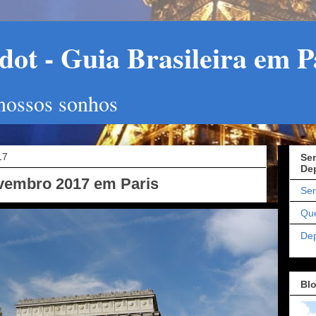
ot - Guia Brasileira em P
 nossos sonhos
17
Ser
De
ovembro 2017 em Paris
Ser
Qu
De
Bl