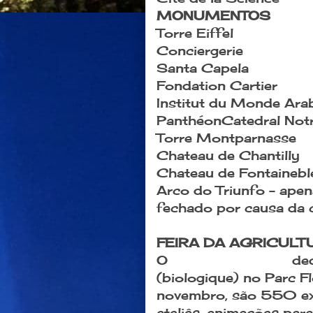
MONUMENTOS
Torre Eiffel
Conciergerie
Santa Capela
Fondation Cartier
Institut du Monde Ara
Panthéon
Catedral Not
Torre Montparnasse
Chateau de Chantilly
Chateau de Fontainebl
Arco do Triunfo - apen
fechado por causa da 
FEIRA DA AGRICULT
O
Salon Marjolaine
ded
(biologique) no Parc F
novembro, são 550 exp
ateliês, animações par