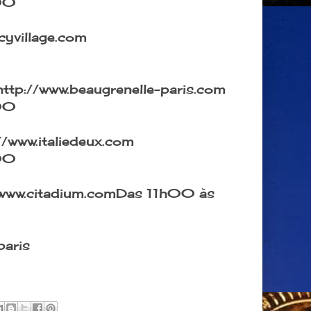
00
cyvillage.com
0
http://www.beaugrenelle-paris.com
00
//www.italiedeux.com
00
www.citadium.com
Das 11h00 às
paris