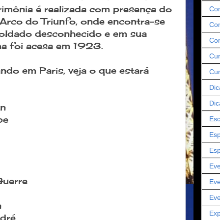
imônia é realizada com presença do
Co
 Arco do Triunfo, onde encontra-se
Com
soldado desconhecido e em sua
Co
 foi acesa em 1923.
Cur
do em Paris, veja o que estará
Cu
Dic
Dic
on
be
Esc
Esp
Esp
Eve
uerre
Eve
Eve
n
Exp
dré