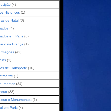
osição
(4)
os Historicos
(1)
ras de Natal
(3)
iados
(4)
iados em Paris
(6)
ario na França
(1)
ormaçoes
(42)
dins
(1)
os de Transporte
(16)
ntmartre
(1)
numentos
(34)
seus
(22)
seus e Monumentos
(1)
al em Paris
(4)