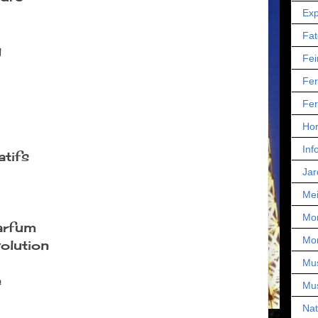
Exp
Fat
g
Fei
Fer
Fer
Hor
Inf
tifs
Jar
Mei
Mo
arfum
Mo
olution
Mu
e
Mu
Nat