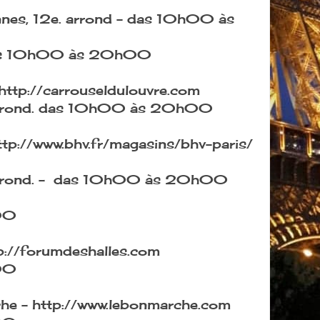
nes, 12e. arrond - das 10h00 às
 das 10h00 às 20h00
http://carrouseldulouvre.com
. arrond. das 10h00 às 20h00
tp://www.bhv.fr/magasins/bhv-paris/
. arrond. - das 10h00 às 20h00
00
p://forumdeshalles.com
00
he - http://www.lebonmarche.com