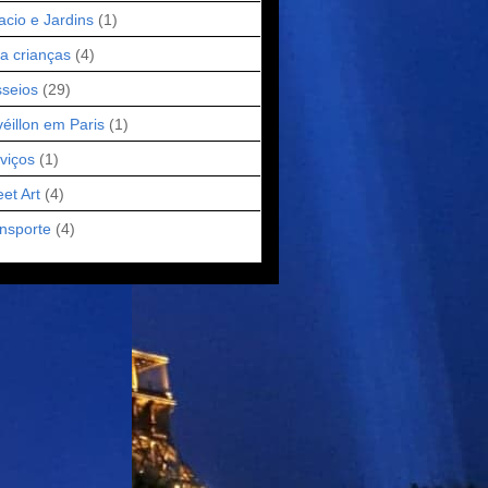
acio e Jardins
(1)
a crianças
(4)
seios
(29)
éillon em Paris
(1)
viços
(1)
eet Art
(4)
nsporte
(4)