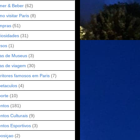
mer & Beber
(62)
o visitar Paris
(8)
mpras
(51)
iosidades
(31)
rsos
(1)
as de Museus
(3)
as de viagem
(30)
ritores famosos em Paris
(7)
etaculos
(4)
orte
(10)
ntos
(181)
ntos Culturais
(9)
ntos Esportivos
(3)
osiçao
(2)