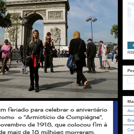
RB
Pes
Ma
m feriado para celebrar o aniversário
Ano
como o "Armistício de Compiègne",
Bra
 novembro de 1918, que colocou fim à
Car
nde mais de 18 milhões morreram.