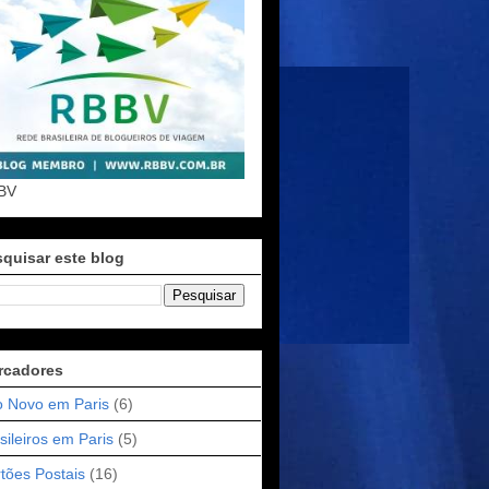
BV
quisar este blog
rcadores
 Novo em Paris
(6)
sileiros em Paris
(5)
tões Postais
(16)