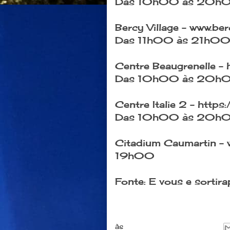
Das 10h00 às 20h
Bercy Village -
www.ber
Das 11h00 às 21h0
Centre Beaugrenelle - 
Das 10h00 às 20h
Centre Italie 2 -
https:
Das 10h00 às 20h
Citadium Caumartin -
19h00
Fonte: E vous e sortira
às
novembro 10, 2017