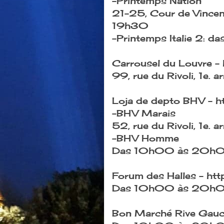
-Printemps Nation
21-25, Cour de Vincen
19h30
-Printemps Italie 2:
Carrousel du Louvre - 
99, rue du Rivoli, 1e
Loja de depto BHV - ht
-BHV Marais
52, rue du Rivoli, 1e
-BHV Homme
Das 10h00 às 20h
Forum des Halles - htt
Das 10h00 às 20h
Bon Marché Rive Gauc