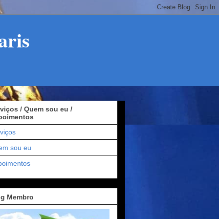
aris
viços / Quem sou eu /
poimentos
viços
em sou eu
poimentos
og Membro