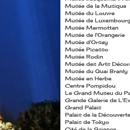
Musée de la Musique
Musée du Louvre
Musée de Luxembour
Musée Marmottan
Musée de l'Orangerie
Musée d'Orsay
Musée Picasso
Musée Rodin
Musée des Arts Décora
Musée du Quai Branly
Musée en Herbe
Centre Pompidou
Le Grand Museu du P
Grande Galerie de L'Ev
Grand Palais
Palais de la Découvert
Palais de Tokyo
Cité de la Science