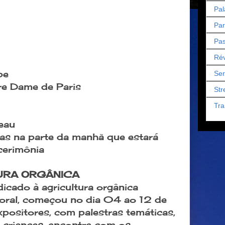
Pal
Par
Pas
Rév
be
Ser
re Dame de Paris
Str
Tra
eau
as na parte da manhã que estará
cerimônia
URA ORGÂNICA
icado à agricultura orgânica
loral, começou no dia 04 ao 12 de
ositores, com palestras temáticas,
a crianças, encontre com os