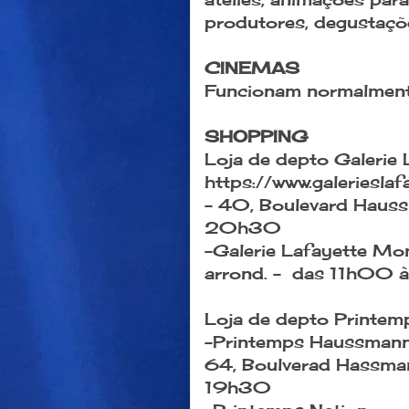
produtores, degustaçõ
CINEMAS
Funcionam normalment
SHOPPING
Loja de depto Galerie 
https://www.galeriesla
- 40, Boulevard Hauss
20h30
-Galerie Lafayette Mo
arrond. - das 11h00
Loja de depto Printem
-Printemps Haussman
64, Boulverad Hassman
19h30