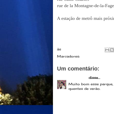
rue de la Montagne-de-la-Fage
A estação de metrô mais próxi
às
agosto 17, 2013
Marcadores:
Passeios
Um comentário:
A senhora
disse...
Muito bom esse parque, 
quentes de verão.
31 de maio de 2014 às
Postar um comentário