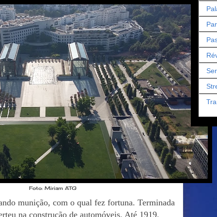
Pal
Par
Pas
Rév
Ser
Str
Tra
Foto: Miriam ATG
ando munição, com o qual fez fortuna. Terminada
erteu na construção de automóveis. Até 1919,