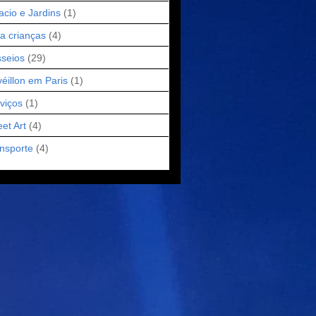
acio e Jardins
(1)
a crianças
(4)
seios
(29)
éillon em Paris
(1)
viços
(1)
eet Art
(4)
nsporte
(4)