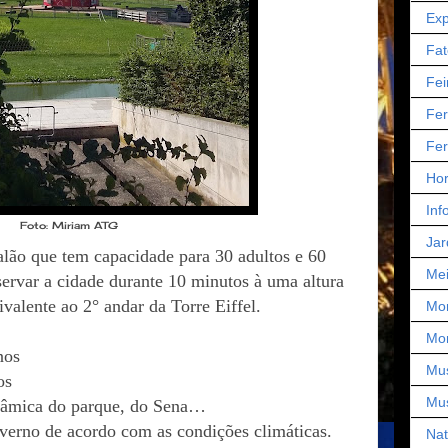
Exp
Fat
Fei
Fer
Fer
Hor
Inf
Foto: Miriam ATG
Jar
alão que tem capacidade para 30 adultos e 60
Mei
ervar a cidade durante 10 minutos à uma altura
ivalente ao 2° andar da Torre Eiffel.
Mo
Mo
anos
Mu
os
Mu
norâmica do parque, do Sena…
verno de acordo com as condições climáticas.
Nat