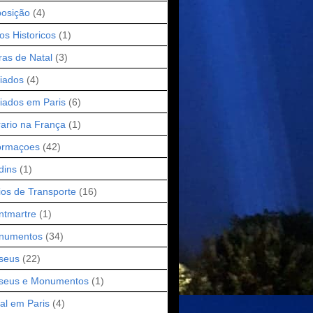
osição
(4)
os Historicos
(1)
ras de Natal
(3)
iados
(4)
iados em Paris
(6)
ario na França
(1)
ormaçoes
(42)
dins
(1)
os de Transporte
(16)
ntmartre
(1)
numentos
(34)
seus
(22)
seus e Monumentos
(1)
al em Paris
(4)