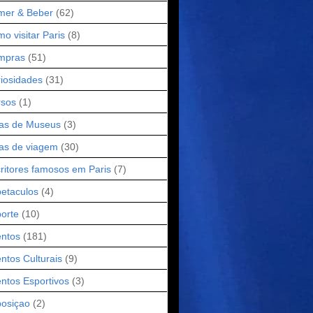
mer & Beber
(62)
o visitar Paris
(8)
mpras
(51)
iosidades
(31)
rsos
(1)
as de Museus
(3)
as de viagem
(30)
ritores famosos em Paris
(7)
etaculos
(4)
orte
(10)
ntos
(181)
ntos Culturais
(9)
ntos Esportivos
(3)
osiçao
(2)