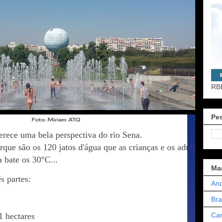
RB
Pes
Foto: Miriam ATG
erece uma bela perspectiva do rio Sena.
rque são os 120 jatos d'água que as crianças e os adultos não
 bate os 30°C...
Ma
s partes:
Ano
Bra
Car
1 hectares