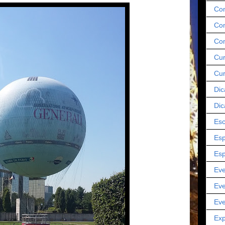
Co
Com
Co
Cur
Cu
Dic
Dic
Esc
Esp
Esp
Eve
Eve
Eve
Exp