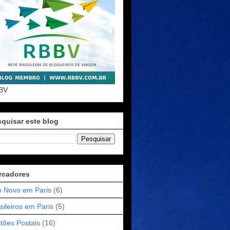
BV
quisar este blog
rcadores
 Novo em Paris
(6)
sileiros em Paris
(5)
tões Postais
(16)