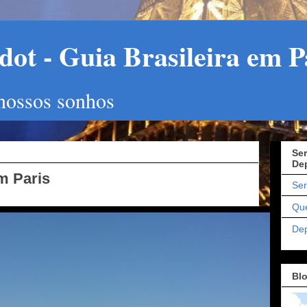
ot - Guia Brasileira em P
 nossos sonhos
Ser
De
m Paris
Ser
Qu
De
Bl