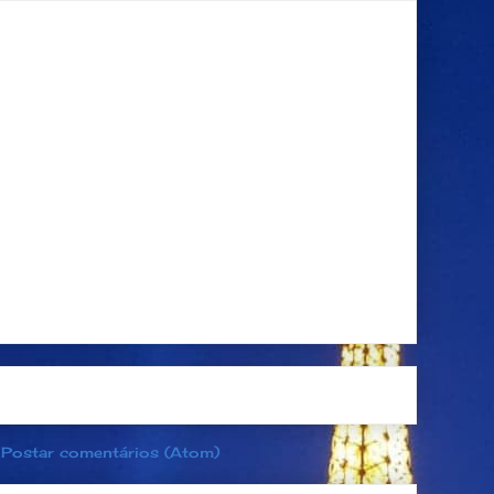
Página inicial
Postagem mais antiga
:
Postar comentários (Atom)