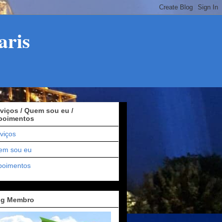
aris
viços / Quem sou eu /
poimentos
viços
em sou eu
poimentos
og Membro