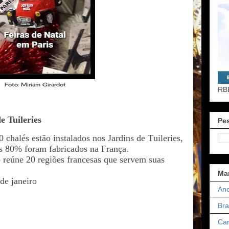
Foto: Miriam Girardot
RB
e Tuileries
Pes
 chalés estão instalados nos Jardins de Tuileries,
s 80% foram fabricados na França.
reúne 20 regiões francesas que servem suas
Ma
de janeiro
Ano
Bra
Car