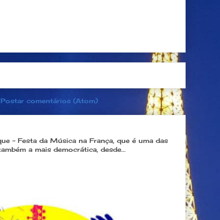
Página inicial
Postagem mais antiga
:
Postar comentários (Atom)
úsica é a melhor festa popular na França
que - Festa da Música na França, que é uma das
também a mais democrática, desde...