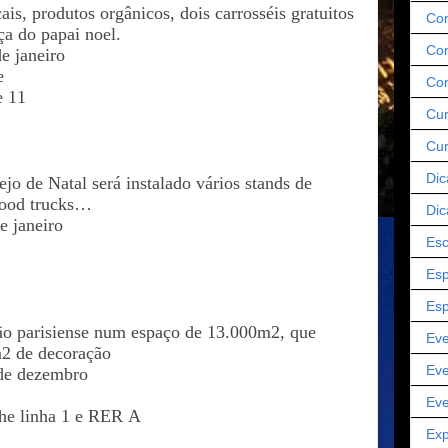
ais, produtos orgânicos, dois carrosséis gratuitos
Co
ça do papai noel.
Com
de janeiro
e
Co
 e 11
Cur
Cu
Dic
ejo de Natal será instalado vários stands de
 food trucks…
Dic
e janeiro
Esc
Esp
Esp
ião parisiense num espaço de 13.000m2, que
Eve
2 de decoração
Eve
 de dezembro
Eve
he linha 1 e RER A
Exp