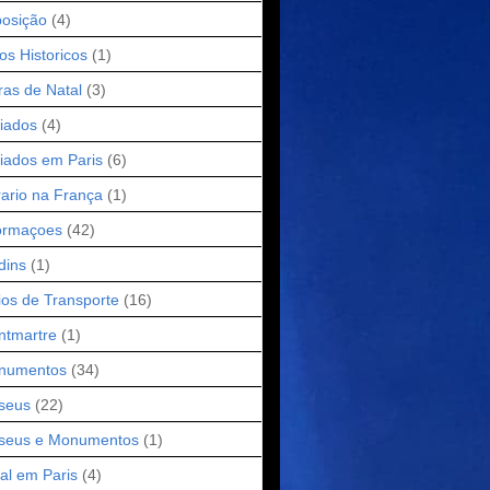
osição
(4)
os Historicos
(1)
ras de Natal
(3)
iados
(4)
iados em Paris
(6)
ario na França
(1)
ormaçoes
(42)
dins
(1)
os de Transporte
(16)
ntmartre
(1)
numentos
(34)
seus
(22)
seus e Monumentos
(1)
al em Paris
(4)