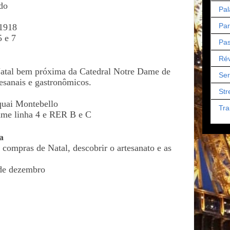
ado
Pal
Par
 1918
5 e 7
Pas
Rév
Natal bem próxima da Catedral Notre Dame de
Ser
tesanais e gastronômicos.
Str
quai Montebello
Tra
ame linha 4 e RER B e C
a
s compras de Natal, descobrir o artesanato e as
 de dezembro