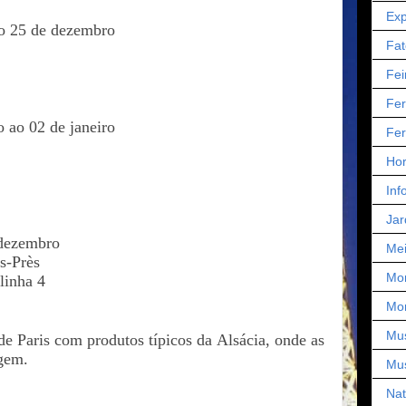
Exp
o 25 de dezembro
Fat
4
Fei
Fer
 ao 02 de janeiro
Fer
Hor
Inf
Jar
6 dezembro
Mei
s-Près
Mo
 linha 4
Mo
Mu
 de Paris com produtos típicos da Alsácia, onde as
igem.
Mu
Nat