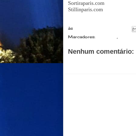
Sortiraparis.com
Stillinparis.com
às
dezembro 16, 2021
Marcadores:
Compras
,
Evento
Nenhum comentário:
Postar um comentário