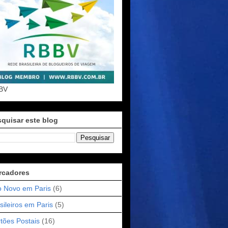
BV
quisar este blog
rcadores
 Novo em Paris
(6)
sileiros em Paris
(5)
tões Postais
(16)