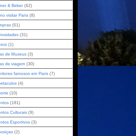
mer & Beber
(62)
o visitar Paris
(8)
mpras
(51)
iosidades
(31)
rsos
(1)
as de Museus
(3)
as de viagem
(30)
ritores famosos em Paris
(7)
etaculos
(4)
orte
(10)
ntos
(181)
ntos Culturais
(9)
ntos Esportivos
(3)
osiçao
(2)