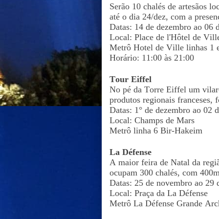
Serão 10 chalés de artesãos loc
até o dia 24/dez, com a presen
Datas: 14 de dezembro ao 06 
Local: Place de l'Hôtel de Vill
Metrô Hotel de Ville linhas 1
Horário: 11:00 às 21:00
Tour Eiffel
No pé da Torre Eiffel um vilar
produtos regionais franceses,
Datas: 1° de dezembro ao 02 d
Local: Champs de Mars
Metrô linha 6 Bir-Hakeim
La Défense
A maior feira de Natal da reg
ocupam 300 chalés, com 400m
Datas: 25 de novembro ao 29
Local: Praça da La Défense
Metrô La Défense Grande Arc