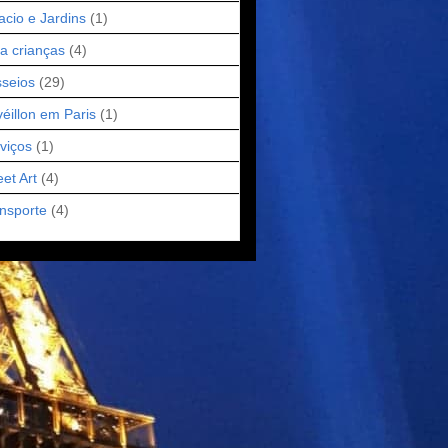
acio e Jardins
(1)
a crianças
(4)
seios
(29)
éillon em Paris
(1)
viços
(1)
eet Art
(4)
nsporte
(4)