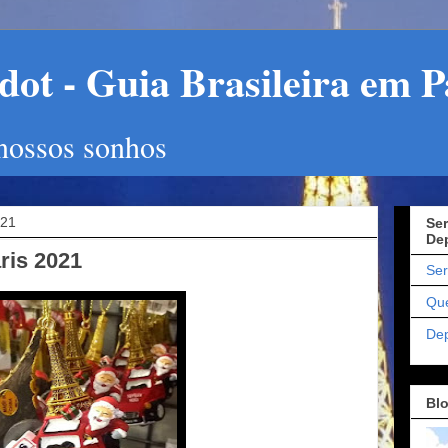
ot - Guia Brasileira em P
 nossos sonhos
021
Ser
De
ris 2021
Ser
Qu
De
Bl