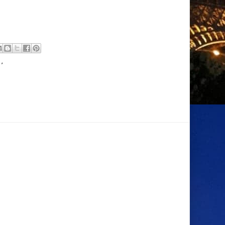
s
,
Feiras de Natal