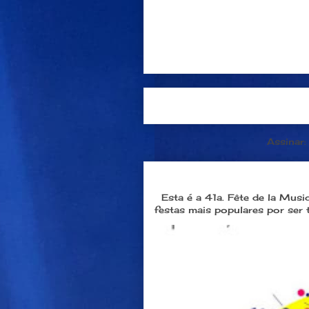
Postagem mais recente
Assinar
Dia 21 de junho: Festa da M
Esta é a 41a. Fête de la Musi
festas mais populares por ser 