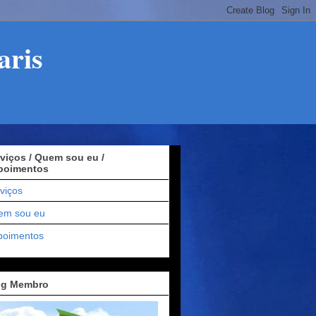
aris
viços / Quem sou eu /
poimentos
viços
em sou eu
poimentos
og Membro