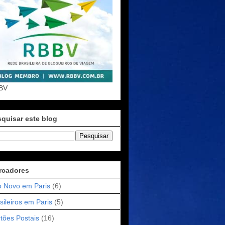
BV
quisar este blog
rcadores
 Novo em Paris
(6)
sileiros em Paris
(5)
tões Postais
(16)