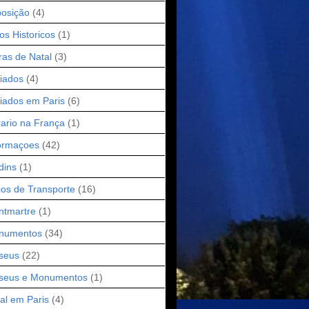
osição
(4)
os Historicos
(1)
ras de Natal
(3)
iados
(4)
iados em Paris
(6)
ario na França
(1)
ormaçoes
(42)
dins
(1)
os de Transporte
(16)
ntmartre
(1)
numentos
(34)
seus
(22)
seus e Monumentos
(1)
al em Paris
(4)