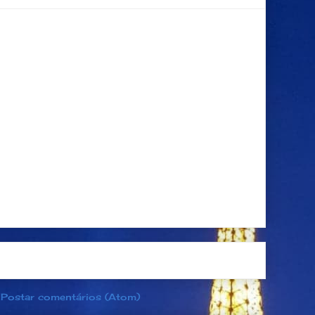
Página inicial
Postagem mais antiga
:
Postar comentários (Atom)