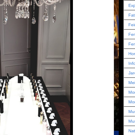
Exp
Fat
Fei
Fer
Fer
Hor
Inf
Jar
Mei
Mo
Mo
Mu
Mu
Nat