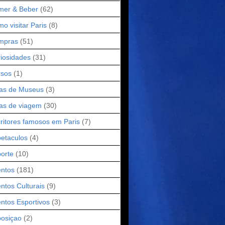
mer & Beber
(62)
o visitar Paris
(8)
mpras
(51)
iosidades
(31)
rsos
(1)
as de Museus
(3)
as de viagem
(30)
ritores famosos em Paris
(7)
etaculos
(4)
orte
(10)
ntos
(181)
ntos Culturais
(9)
ntos Esportivos
(3)
osiçao
(2)