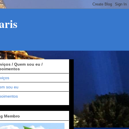
aris
viços / Quem sou eu /
poimentos
viços
em sou eu
poimentos
og Membro