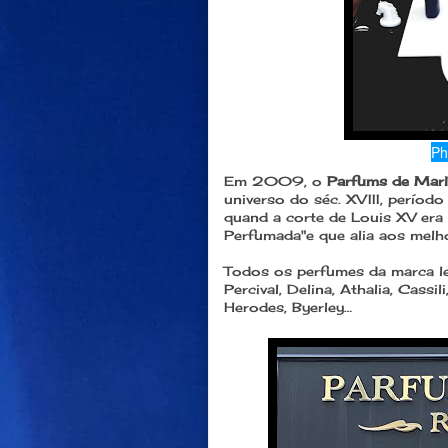
Ph
Em 2009, o
Parfums de Mar
universo do séc. XVIII, períod
quand a corte de Louis XV era
Perfumada"e que alia aos melh
Todos os perfumes da marca le
Percival, Delina, Athalia, Cassi
Herodes, Byerley…