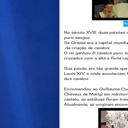
Ph
No século XVIII, duas paixões 
puro sangue.
Se Grasse era a capital mundia
da criação de cavalos.
O rei ganhou 8 cavalos puro sa
cruzados com a alta e forte ra
Sua paixão era tão grande que
Louis XIV, e onde aconteciam 
dos cavalos.
Encomendou ao Guillaume Cous
Chevaux de Marly) em mármore
castelo, as estátuas foram tra
Atualmente, as originais enco