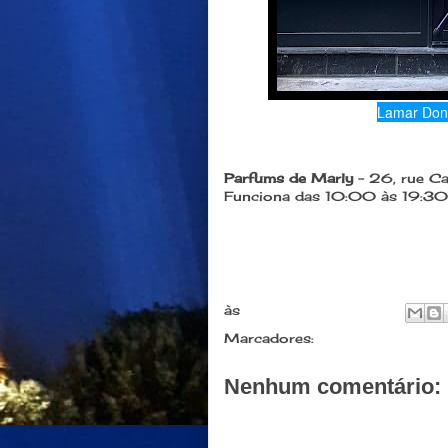
Lamar Dona
Parfums de Marly
- 26, rue 
Funciona das 10:00 às 19:30
às
julho 29, 2019
Marcadores:
Compras
Nenhum comentário:
Postar um comentário