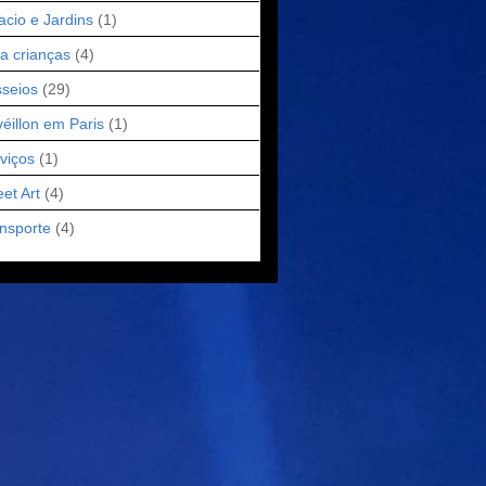
acio e Jardins
(1)
a crianças
(4)
seios
(29)
éillon em Paris
(1)
viços
(1)
eet Art
(4)
nsporte
(4)