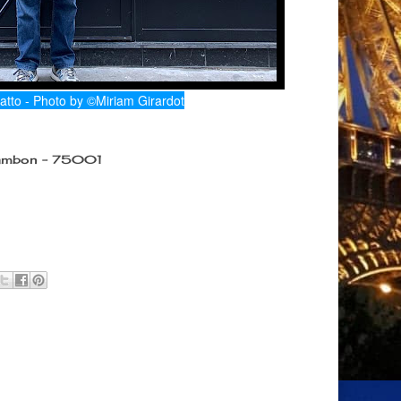
tto - Photo by ©Miriam Girardot
Cambon - 75001