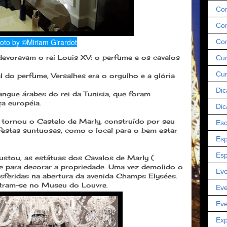
Co
Com
oto by ©Miriam Girardot
Co
devoravam o rei Louis XV: o perfume e os cavalos
Cur
Cu
l do perfume, Versalhes era o orgulho e a glória
Dic
ngue árabes do rei da Tunisia, que foram
ça européia.
Dic
 tornou o Castelo de Marly, construído por seu
Esc
festas suntuosas, como o local para o bem estar
Esp
Esp
tou, as estátuas dos Cavalos de Marly (
 para decorar a propriedade. Uma vez demolido o
Eve
nsferidas na abertura da avenida Champs Elysées.
ntram-se no Museu do Louvre.
Eve
Eve
Exp