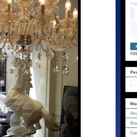
RB
Pes
Ma
Ano
Bra
Car