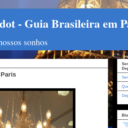
ot - Guia Brasileira em P
 nossos sonhos
Ser
De
Paris
Ser
Qu
De
Bl