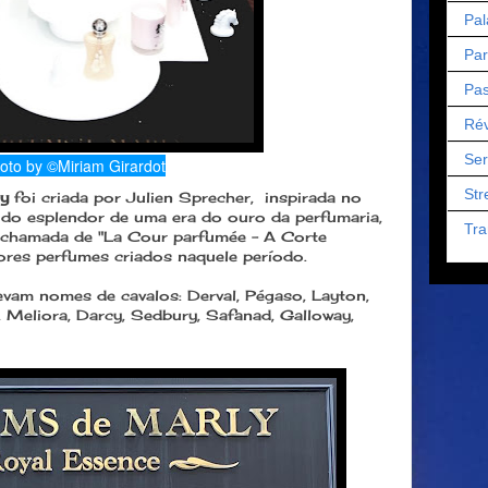
Pal
Par
Pas
Rév
Ser
oto by ©Miriam Girardot
Str
ly
foi criada por Julien Sprecher, inspirada no
o do esplendor de uma era do ouro da perfumaria,
Tra
 chamada de "La Cour parfumée - A Corte
ores perfumes criados naquele período.
vam nomes de cavalos: Derval, Pégaso, Layton,
li, Meliora, Darcy, Sedbury, Safanad, Galloway,