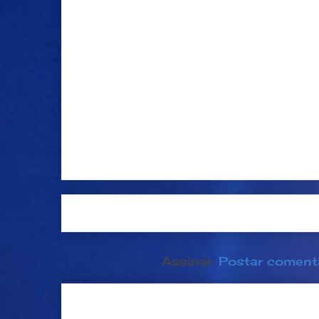
Postagem mais recente
Página inici
Assinar:
Postar coment
Dia 21 de junho: Festa da Músi
popular na França