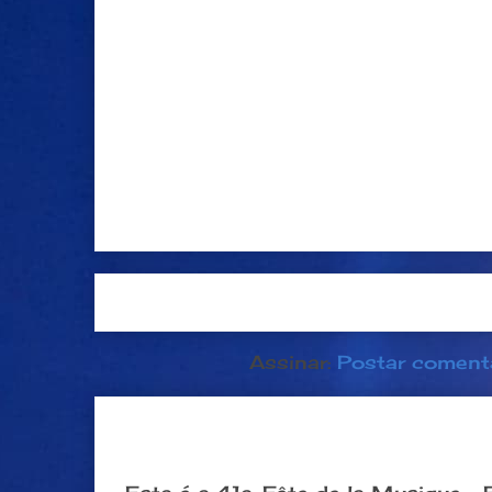
Postagem mais recente
Página inici
Assinar:
Postar coment
Dia 21 de junho: Festa da Músi
popular na França