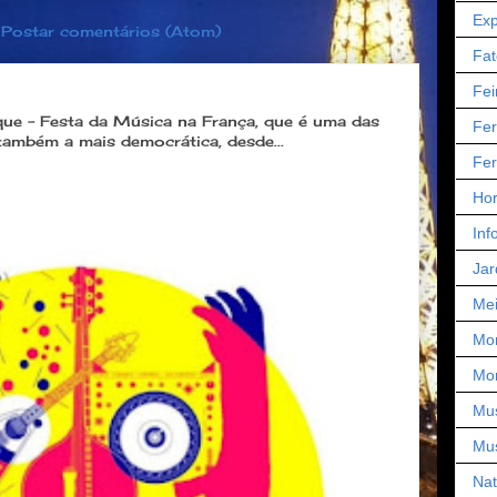
Exp
:
Postar comentários (Atom)
Fat
úsica é a melhor festa popular na França
Fei
que - Festa da Música na França, que é uma das
Fer
também a mais democrática, desde...
Fer
Hor
Inf
Jar
Mei
Mo
Mo
Mu
Mu
Nat