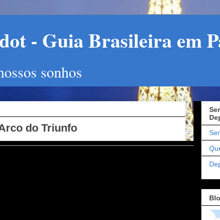
ot - Guia Brasileira em P
 nossos sonhos
Ser
De
Arco do Triunfo
Ser
Qu
De
Bl