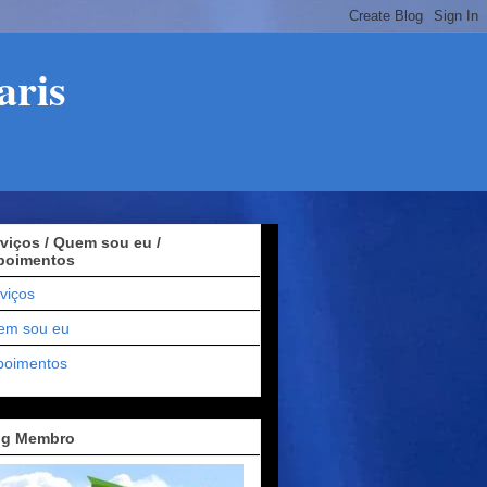
aris
viços / Quem sou eu /
poimentos
viços
em sou eu
poimentos
og Membro