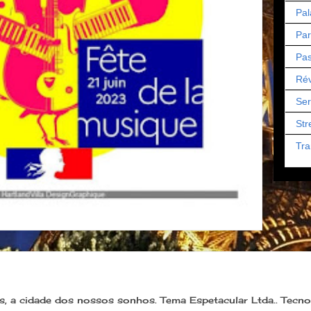
Pal
Par
Pas
Rév
Ser
Str
Tra
s, a cidade dos nossos sonhos. Tema Espetacular Ltda.. Tecn