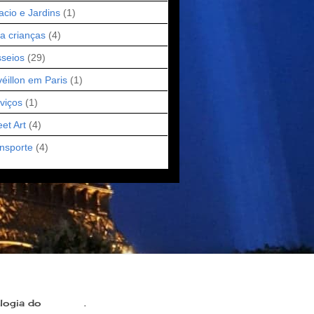
acio e Jardins
(1)
a crianças
(4)
seios
(29)
éillon em Paris
(1)
viços
(1)
eet Art
(4)
nsporte
(4)
ologia do
Blogger
.