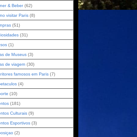
mer & Beber
(62)
o visitar Paris
(8)
mpras
(51)
iosidades
(31)
rsos
(1)
as de Museus
(3)
as de viagem
(30)
ritores famosos em Paris
(7)
etaculos
(4)
orte
(10)
ntos
(181)
ntos Culturais
(9)
ntos Esportivos
(3)
osiçao
(2)