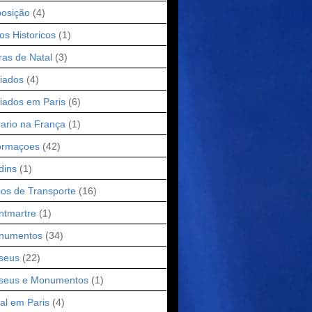
osição
(4)
os Historicos
(1)
ras de Natal
(3)
iados
(4)
iados em Paris
(6)
ario na França
(1)
ormaçoes
(42)
dins
(1)
os de Transporte
(16)
ntmartre
(1)
numentos
(34)
seus
(22)
seus e Monumentos
(1)
al em Paris
(4)