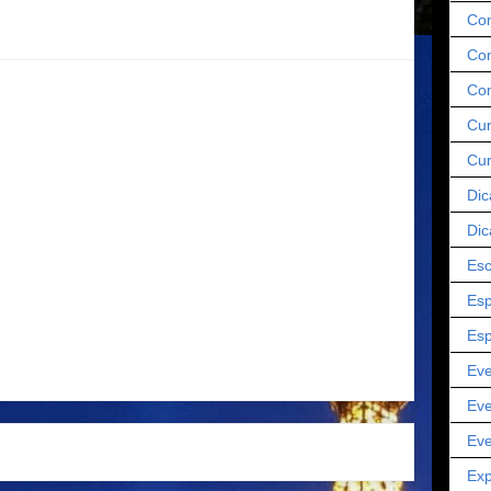
Co
Com
Co
Cur
Cu
Dic
Dic
Esc
Esp
Esp
Eve
Eve
Eve
Página inicial
Postagem mais antiga
Exp