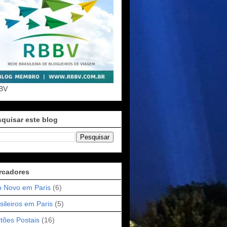
BV
quisar este blog
rcadores
 Novo em Paris
(6)
sileiros em Paris
(5)
tões Postais
(16)