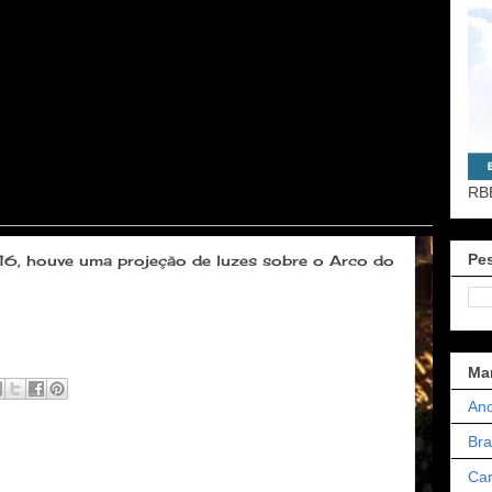
RB
Pes
16, houve uma projeção de luzes sobre o Arco do
Ma
Ano
Bra
Car