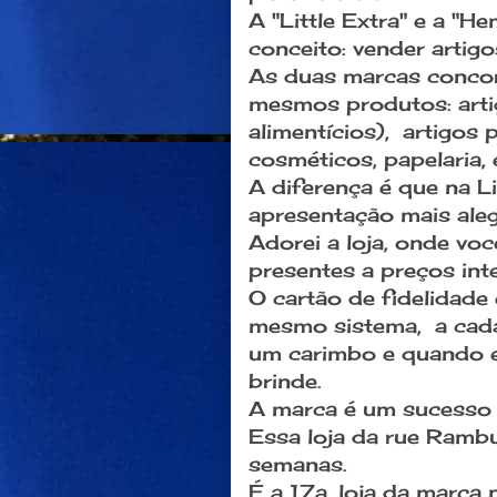
A "Little Extra" e a 
conceito: vender artig
As duas marcas conco
mesmos produtos: arti
alimentícios), artigos
cosméticos, papelaria,
A diferença é que na L
apresentação mais aleg
Adorei a loja, onde vo
presentes a preços int
O cartão de fidelidad
mesmo sistema, a cada
um carimbo e quando es
brinde.
A marca é um sucesso 
Essa loja da rue Ramb
semanas.
É a 17a. loja da marca