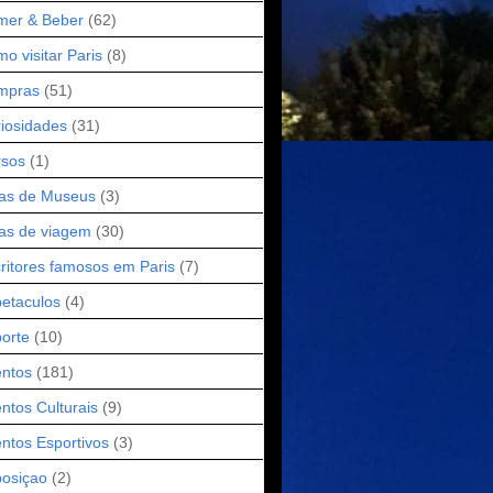
mer & Beber
(62)
o visitar Paris
(8)
mpras
(51)
iosidades
(31)
rsos
(1)
as de Museus
(3)
as de viagem
(30)
ritores famosos em Paris
(7)
etaculos
(4)
orte
(10)
ntos
(181)
ntos Culturais
(9)
ntos Esportivos
(3)
osiçao
(2)