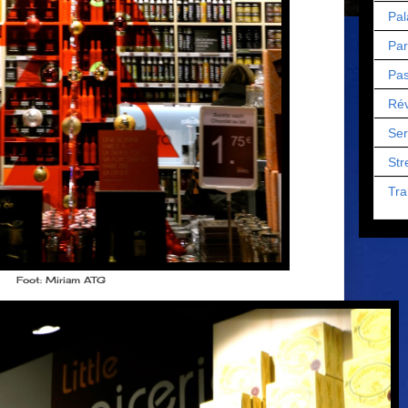
Pal
Par
Pas
Rév
Ser
Str
Tra
Foot: Miriam ATG