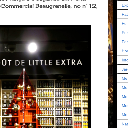
 Commercial Beaugrenelle, no n° 12,
Exp
Fat
Fei
Fer
Fer
Hor
Inf
Jar
Mei
Mo
Mo
Mu
Mu
Nat