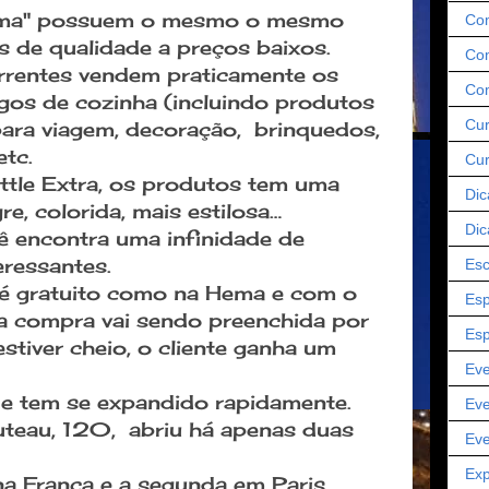
"Hema" possuem o mesmo o mesmo
Co
os de qualidade a preços baixos.
Com
rrentes vendem praticamente os
Co
gos de cozinha (incluindo produtos
Cur
 para viagem, decoração, brinquedos,
 etc.
Cu
ittle Extra, os produtos tem uma
Dic
re, colorida, mais estilosa…
Dic
cê encontra uma infinidade de
eressantes.
Esc
e é gratuito como na Hema e com o
Esp
 compra vai sendo preenchida por
Esp
tiver cheio, o cliente ganha um
Eve
e tem se expandido rapidamente.
Eve
uteau, 120, abriu há apenas duas
Eve
Exp
 na França e a segunda em Paris.