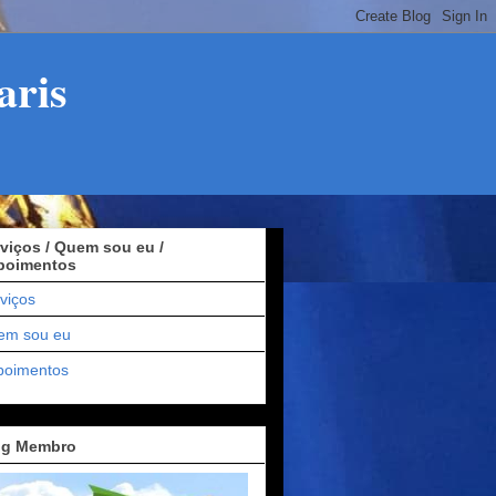
aris
viços / Quem sou eu /
poimentos
viços
em sou eu
poimentos
og Membro