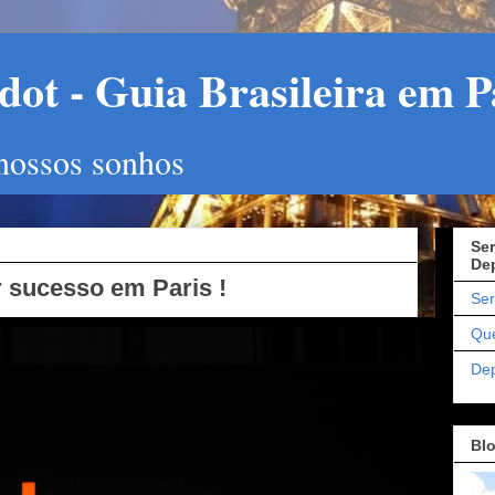
ot - Guia Brasileira em P
 nossos sonhos
Ser
De
er sucesso em Paris !
Ser
Qu
De
Bl