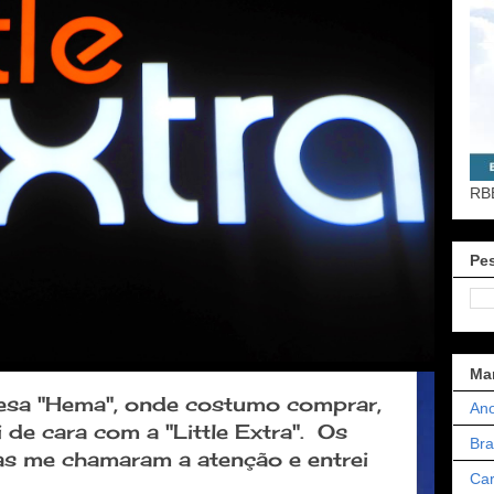
RB
Pes
Ma
desa "Hema", onde costumo comprar,
Ano
 de cara com a "Little Extra". Os
Bra
as me chamaram a atenção e entrei
Car