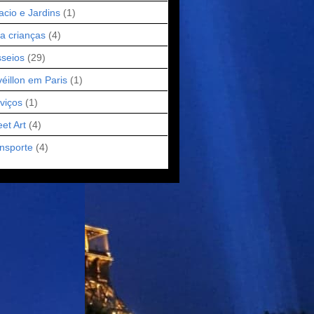
acio e Jardins
(1)
a crianças
(4)
seios
(29)
éillon em Paris
(1)
viços
(1)
eet Art
(4)
nsporte
(4)