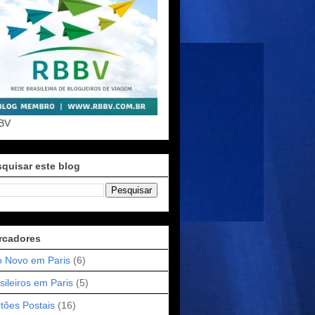
BV
quisar este blog
rcadores
 Novo em Paris
(6)
sileiros em Paris
(5)
tões Postais
(16)