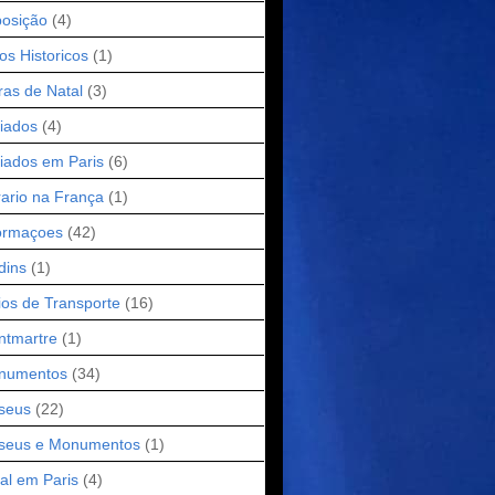
osição
(4)
os Historicos
(1)
ras de Natal
(3)
iados
(4)
iados em Paris
(6)
ario na França
(1)
ormaçoes
(42)
dins
(1)
os de Transporte
(16)
ntmartre
(1)
numentos
(34)
seus
(22)
seus e Monumentos
(1)
al em Paris
(4)