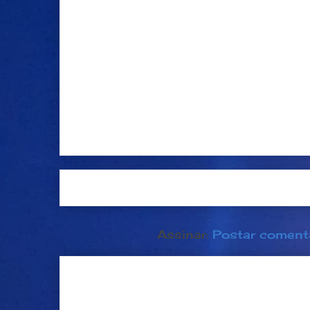
Postagem mais recente
Página inici
Assinar:
Postar coment
Dia 21 de junho: Festa da Músi
popular na França